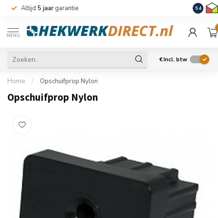
Altijd
5 jaar
garantie
Levering
9.4
MENU
€
Incl. btw
Home
/
Opschuifprop Nylon
Opschuifprop Nylon