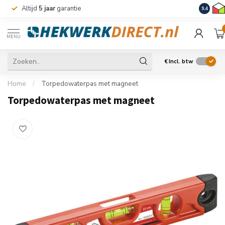
Altijd
5 jaar
garantie
Levering
9.4
MENU
€
Incl. btw
Home
/
Torpedowaterpas met magneet
Torpedowaterpas met magneet