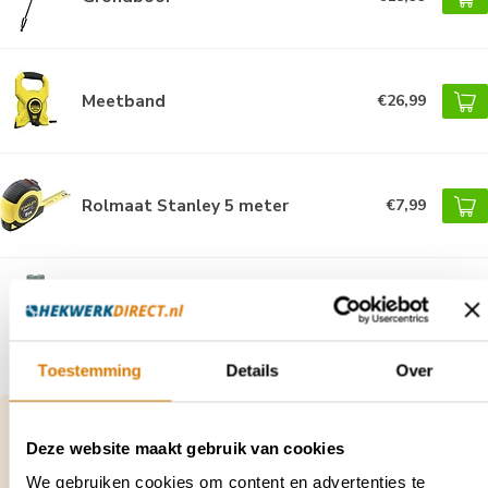
Meetband
€26,99
Rolmaat Stanley 5 meter
€7,99
Palenrammer / Handhei
€99,95
Toestemming
Details
Over
Vragen over dit product of hulp nodig bij je
bestelling?
Deze website maakt gebruik van cookies
Neem contact op met onze klantenservice via
We gebruiken cookies om content en advertenties te
contact@hekwerkdirect.nl
of bel
+31 40 209