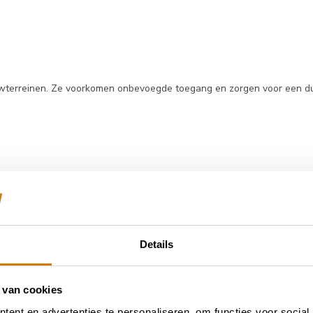
wterreinen. Ze voorkomen onbevoegde toegang en zorgen voor een dui
Details
 worden gebruikt voor het creëren van veilige bezoekersroutes, het
 van cookies
ent en advertenties te personaliseren, om functies voor social