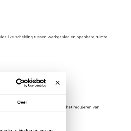
delijke scheiding tussen werkgebied en openbare ruimte.
Over
 afzetten van technische zones en het reguleren van
 media te bieden en om ons