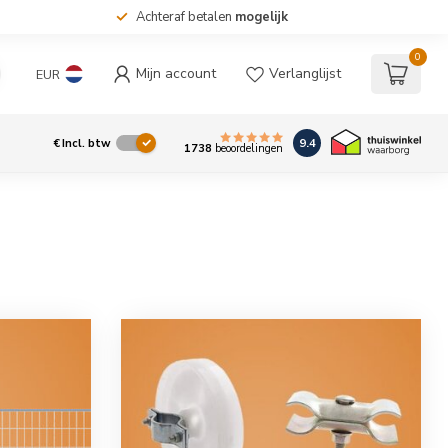
Achteraf betalen
mogelijk
0
Mijn account
Verlanglijst
EUR
9.4
€
Incl. btw
1738
beoordelingen