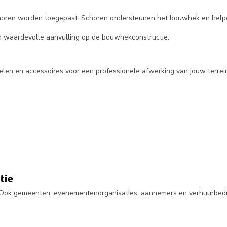
schoren worden toegepast. Schoren ondersteunen het bouwhek en hel
en waardevolle aanvulling op de bouwhekconstructie.
en en accessoires voor een professionele afwerking van jouw terrein
tie
ok gemeenten, evenementenorganisaties, aannemers en verhuurbedrijv