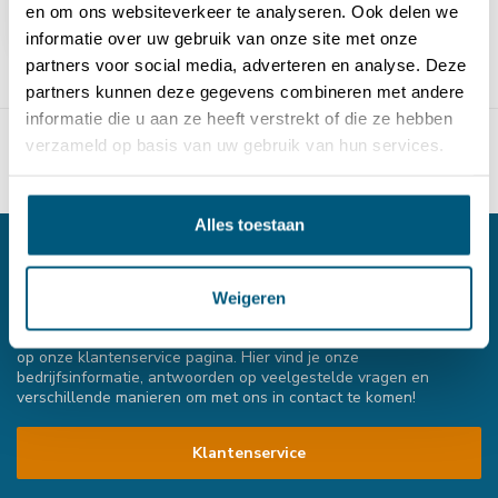
en om ons websiteverkeer te analyseren. Ook delen we
informatie over uw gebruik van onze site met onze
partners voor social media, adverteren en analyse. Deze
partners kunnen deze gegevens combineren met andere
Toon
1
-
5
van 5
informatie die u aan ze heeft verstrekt of die ze hebben
verzameld op basis van uw gebruik van hun services.
Alles toestaan
Weigeren
Persoonlijk contact met onze experts
Heb je vragen over onze producten of over je bestelling, kijk dan
op onze klantenservice pagina. Hier vind je onze
bedrijfsinformatie, antwoorden op veelgestelde vragen en
verschillende manieren om met ons in contact te komen!
Klantenservice