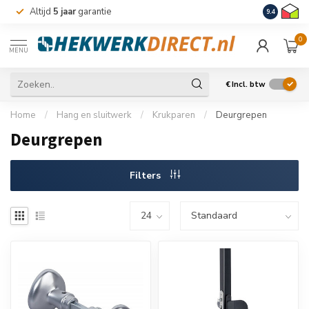
Altijd
5 jaar
garantie
Levering m
9.4
0
MENU
€
Incl. btw
Home
/
Hang en sluitwerk
/
Krukparen
/
Deurgrepen
Deurgrepen
Filters