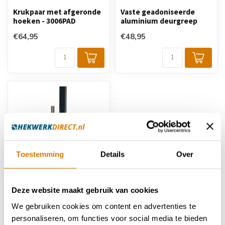
Krukpaar met afgeronde
Vaste geadoniseerde
hoeken - 3006PAD
aluminium deurgreep
€64,95
€48,95
Toestemming
Details
Over
Vaste roestvrijstalen
Deze website maakt gebruik van cookies
deurgreep
We gebruiken cookies om content en advertenties te
€81,95
personaliseren, om functies voor social media te bieden