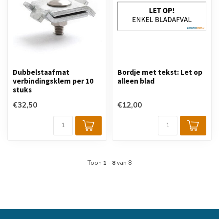
Dubbelstaafmat
Bordje met tekst: Let op
verbindingsklem per 10
alleen blad
stuks
€32,50
€12,00
Toon
1
-
8
van 8