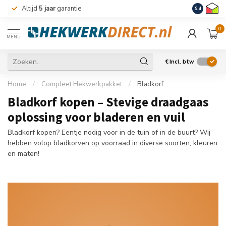
Altijd
5 jaar
garantie
Levering m
9.4
0
MENU
€
Incl. btw
Home
/
Compleet Hekwerkpakket
/
Bladkorf
Bladkorf kopen – Stevige draadgaas
oplossing voor bladeren en vuil
Bladkorf kopen? Eentje nodig voor in de tuin of in de buurt? Wij
hebben volop bladkorven op voorraad in diverse soorten, kleuren
en maten!