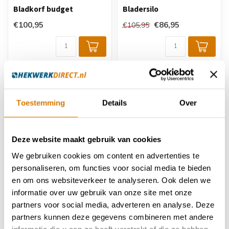
Bladkorf budget
Bladersilo
€100,95
€86,95
€105,95
Toestemming
Details
Over
Deze website maakt gebruik van cookies
We gebruiken cookies om content en advertenties te
personaliseren, om functies voor social media te bieden
en om ons websiteverkeer te analyseren. Ook delen we
Bladkorf Standaard -
Bladkorf Premium - Laag
Laag
informatie over uw gebruik van onze site met onze
partners voor social media, adverteren en analyse. Deze
€179,95
€249,95
partners kunnen deze gegevens combineren met andere
informatie die u aan ze heeft verstrekt of die ze hebben