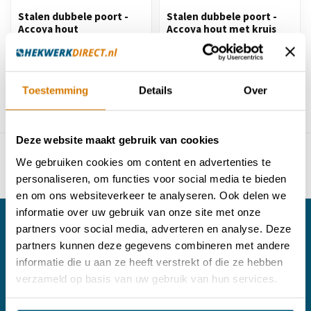
Stalen dubbele poort -
Stalen dubbele poort -
Accoya hout
Accoya hout met kruis
€3.311,95
€4.287,95
Toestemming
Details
Over
Toon
1
-
4
van 4
Deze website maakt gebruik van cookies
We gebruiken cookies om content en advertenties te
personaliseren, om functies voor social media te bieden
en om ons websiteverkeer te analyseren. Ook delen we
informatie over uw gebruik van onze site met onze
partners voor social media, adverteren en analyse. Deze
partners kunnen deze gegevens combineren met andere
Persoonlijk contact met onze experts
informatie die u aan ze heeft verstrekt of die ze hebben
Heb je vragen over onze producten of over je bestelling, kijk dan
verzameld op basis van uw gebruik van hun services.
op onze klantenservice pagina. Hier vind je onze
bedrijfsinformatie, antwoorden op veelgestelde vragen en