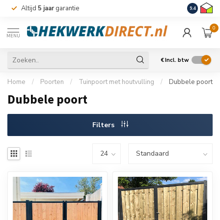
Altijd
5 jaar
garantie
Levering m
9.4
0
MENU
€
Incl. btw
Home
/
Poorten
/
Tuinpoort met houtvulling
/
Dubbele poort
Dubbele poort
Filters