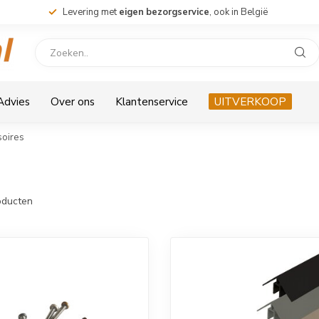
Levering met
eigen bezorgservice
, ook in België
 Advies
Over ons
Klantenservice
UITVERKOOP
oires
ducten