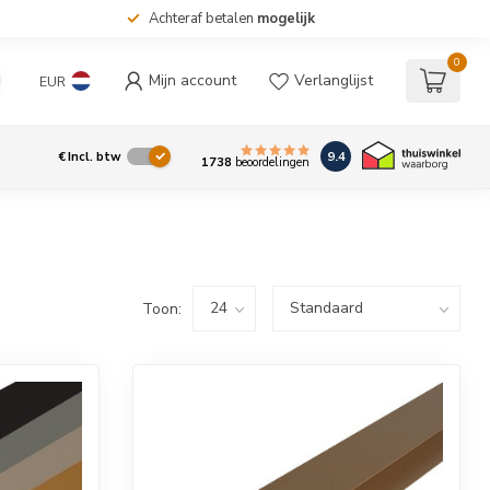
Achteraf betalen
mogelijk
0
Mijn account
Verlanglijst
EUR
9.4
€
Incl. btw
1738
beoordelingen
Toon: