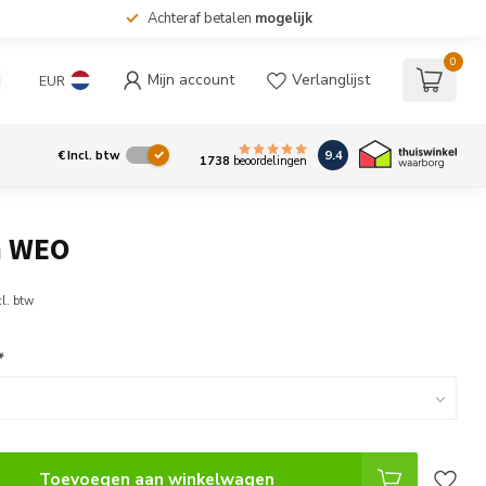
Achteraf betalen
mogelijk
0
Mijn account
Verlanglijst
EUR
9.4
€
Incl. btw
1738
beoordelingen
n WEO
cl. btw
*
Toevoegen aan winkelwagen