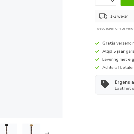
1-2 weken
Toevoegen om te verge
Gratis
verzendin
Altijd
5 jaar
gara
Levering met
ei
Achteraf betale
Ergens 
Laat het 