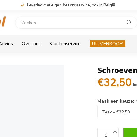
Levering met
eigen bezorgservice
, ook in België
 Advies
Over ons
Klantenservice
UITVERKOOP
Schroeve
€32,50
In
Maak een keuze: