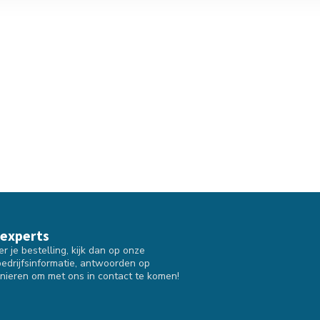
 experts
 je bestelling, kijk dan op onze
bedrijfsinformatie, antwoorden op
nieren om met ons in contact te komen!