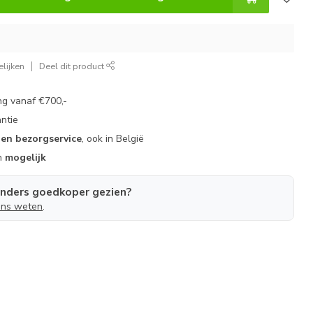
lijken
Deel dit product
g vanaf €700,-
ntie
gen bezorgservice
, ook in België
n
mogelijk
anders goedkoper gezien?
ons weten
.