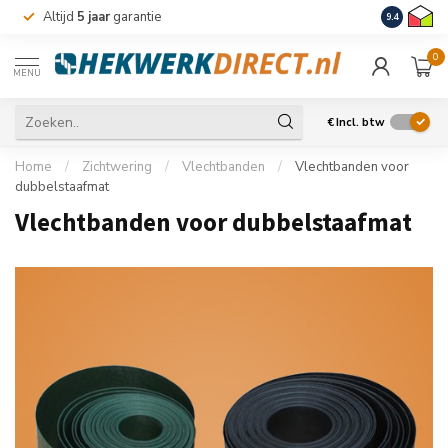
Altijd
5 jaar
garantie
Levering m
9.4
0
MENU
€
Incl. btw
Home
/
Zichtwering
/
Vlechtbanden
/
Vlechtbanden voor
dubbelstaafmat
Vlechtbanden voor dubbelstaafmat