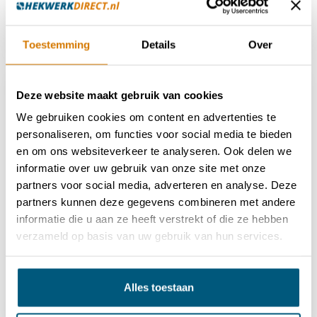
€106,95
€56,50
Toestemming
Details
Over
Deze website maakt gebruik van cookies
-17%
We gebruiken cookies om content en advertenties te
personaliseren, om functies voor social media te bieden
en om ons websiteverkeer te analyseren. Ook delen we
informatie over uw gebruik van onze site met onze
partners voor social media, adverteren en analyse. Deze
partners kunnen deze gegevens combineren met andere
informatie die u aan ze heeft verstrekt of die ze hebben
Vlechtband clip
Vlechtband
verzameld op basis van uw gebruik van hun services.
dubbelstaafmat (per 2
Dubbelstaafmat stroken
stuks)
- SALE
€1,95
€7,50
€8,99
Alles toestaan