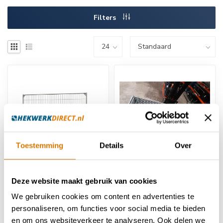
Filters
Toestemming
Details
Over
Bouwhek standaard (per
Bouwhek standaard - H
Deze website maakt gebruik van cookies
stuk)
1200 mm (per stuk)
€46,95
€55,95
We gebruiken cookies om content en advertenties te
personaliseren, om functies voor social media te bieden
en om ons websiteverkeer te analyseren. Ook delen we