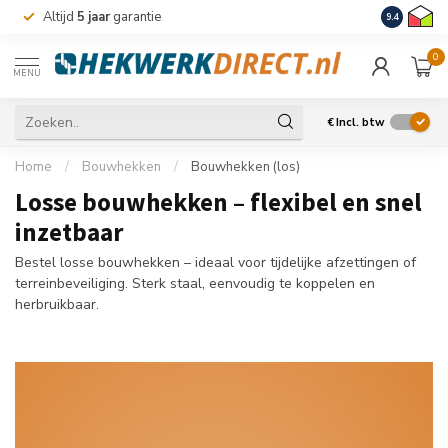
Altijd
5 jaar
garantie
Levering m
9.4
0
MENU
€
Incl. btw
Home
/
Bouwhekken
/
Bouwhekken (los)
Losse bouwhekken – flexibel en snel
inzetbaar
Bestel losse bouwhekken – ideaal voor tijdelijke afzettingen of
terreinbeveiliging. Sterk staal, eenvoudig te koppelen en
herbruikbaar.