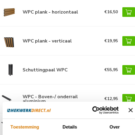
WPC plank - horizontaal
€16,50
WPC plank - verticaal
€19,95
Schuttingpaal WPC
€55,95
WPC - Boven-/ onderrail
€12,95
aluminium
Toestemming
Details
Over
Aluminium paal afwerkstrip - WPC
€7,95