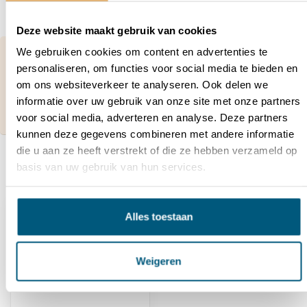
Deze website maakt gebruik van cookies
We gebruiken cookies om content en advertenties te
Vragen over dit product of hulp nodig bij je
bestelling?
personaliseren, om functies voor social media te bieden en
Neem contact op met onze klantenservice via
om ons websiteverkeer te analyseren. Ook delen we
contact@hekwerkdirect.nl
of bel
+31 40 209
informatie over uw gebruik van onze site met onze partners
4087
.
Wij zijn bereikbaar tussen 08:00 tot 16:00u.
voor social media, adverteren en analyse. Deze partners
kunnen deze gegevens combineren met andere informatie
die u aan ze heeft verstrekt of die ze hebben verzameld op
basis van uw gebruik van hun services.
Recent bekeken
Alles toestaan
Weigeren