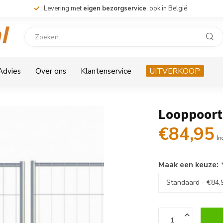
Levering met
eigen bezorgservice
, ook in België
 Advies
Over ons
Klantenservice
UITVERKOOP
Looppoort
€84,95
In
Maak een keuze: