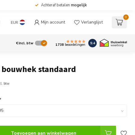
Achteraf betalen
mogelijk
0
Mijn account
Verlanglijst
EUR
9.4
€
Incl. btw
1738
beoordelingen
 bouwhek standaard
cl. btw
*
Toevoegen aan winkelwagen