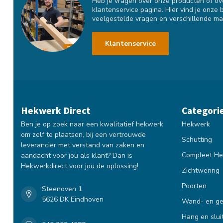
Heb je vragen over onze producten of over
klantenservice pagina. Hier vind je onze 
veelgestelde vragen en verschillende ma
Klantenservice
Hekwerk Direct
Categori
Ben je op zoek naar een kwalitatief hekwerk
Hekwerk
om zelf te plaatsen, bij een vertrouwde
Schutting
leverancier met verstand van zaken en
Compleet He
aandacht voor jou als klant? Dan is
Hekwerkdirect voor jou de oplossing!
Zichtwering
Poorten
Steenoven 1
5626 DK Eindhoven
Wand- en ge
Hang en slui