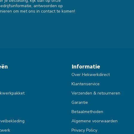
 je bestelling, kijk dan op onze
bedrijfsinformatie, antwoorden op
nieren om met ons in contact te komen!
eën
Informatie
Over Hekwerkdirect
Klantenservice
kwerkpakket
Verzenden & retourneren
Garantie
Betaalmethoden
velbekleding
Algemene voorwaarden
twerk
Privacy Policy