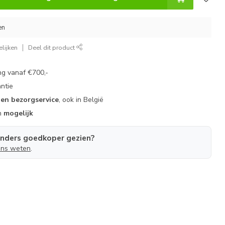
en
lijken
Deel dit product
g vanaf €700,-
ntie
gen bezorgservice
, ook in België
n
mogelijk
anders goedkoper gezien?
ons weten
.