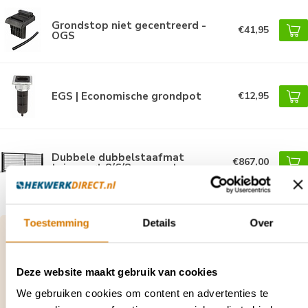
Grondstop niet gecentreerd -
€41,95
OGS
EGS | Economische grondpot
€12,95
Dubbele dubbelstaafmat
€867,00
tuinpoort 8/6/8 - gecoat
Toestemming
Details
Over
Vragen over dit product of hulp nodig bij je
bestelling?
Neem contact op met onze klantenservice via
Deze website maakt gebruik van cookies
contact@hekwerkdirect.nl
of bel
+31 40 209
4087
.
We gebruiken cookies om content en advertenties te
Wij zijn bereikbaar tussen 08:00 tot 16:00u.