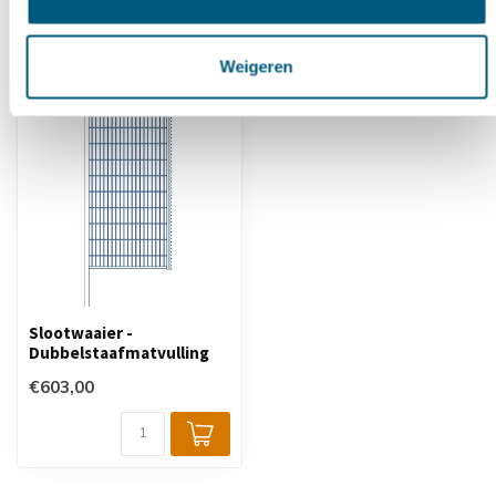
Recent bekeken
Weigeren
Slootwaaier -
Dubbelstaafmatvulling
€603,00