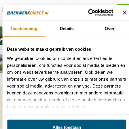
Compleet pakket dubbelstaafmat
€80,00
hekwerk - ø60 mm - gecoat
Toestemming
Details
Over
Compleet pakket dubbelstaafmat
€84,50
hekwerk - verzinkt
Deze website maakt gebruik van cookies
We gebruiken cookies om content en advertenties te
Slootwaaier met spijlen
€716,00
personaliseren, om functies voor social media te bieden en
om ons websiteverkeer te analyseren. Ook delen we
informatie over uw gebruik van onze site met onze partners
voor social media, adverteren en analyse. Deze partners
Vragen over dit product of hulp nodig bij je
kunnen deze gegevens combineren met andere informatie
bestelling?
die u aan ze heeft verstrekt of die ze hebben verzameld op
Neem contact op met onze klantenservice via
basis van uw gebruik van hun services.
contact@hekwerkdirect.nl
of bel
+31 40 209
4087
.
Wij zijn bereikbaar tussen 08:00 tot 16:00u.
Alles toestaan