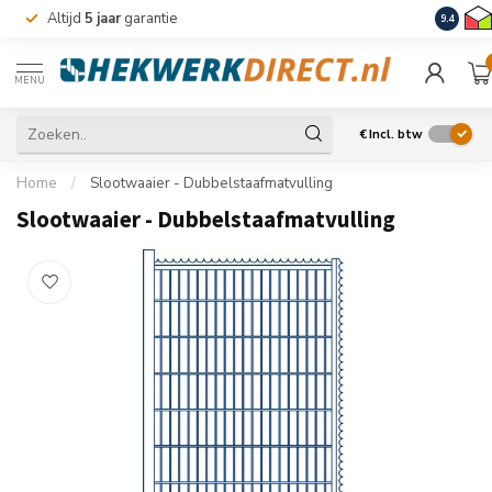
Altijd
5 jaar
garantie
Levering
9.4
MENU
€
Incl. btw
Home
/
Slootwaaier - Dubbelstaafmatvulling
Slootwaaier - Dubbelstaafmatvulling