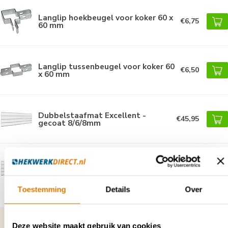
Langlip hoekbeugel voor koker 60 x
€6,75
60 mm
Langlip tussenbeugel voor koker 60
€6,50
x 60 mm
Dubbelstaafmat Excellent -
€45,95
gecoat 8/6/8mm
Dubbelstaafmat Standaard
€28,95
gecoat 6/5/6mm
Toestemming
Details
Over
Vragen over dit product of hulp nodig bij je
Deze website maakt gebruik van cookies