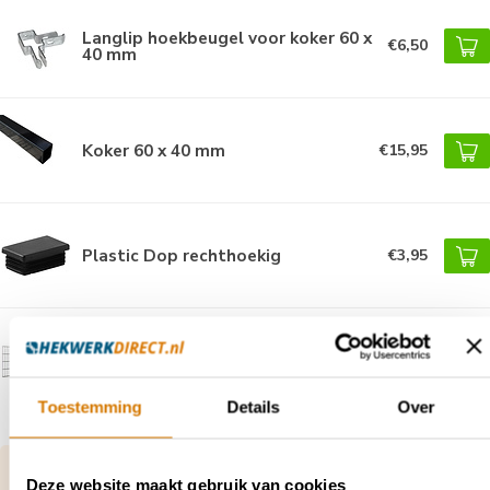
Langlip hoekbeugel voor koker 60 x
€6,50
40 mm
Koker 60 x 40 mm
€15,95
Plastic Dop rechthoekig
€3,95
Dubbelstaafmat Excellent -
€45,95
gecoat 8/6/8mm
Toestemming
Details
Over
Vragen over dit product of hulp nodig bij je
Deze website maakt gebruik van cookies