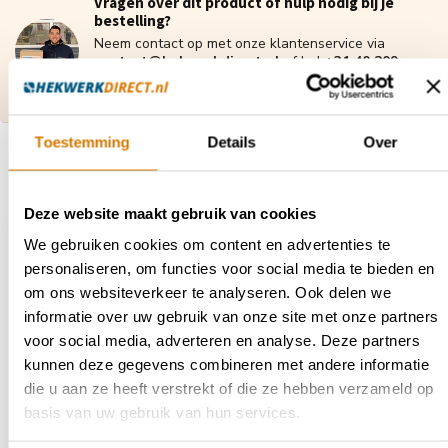
Vragen over dit product of hulp nodig bij je
bestelling?
Neem contact op met onze klantenservice via
contact@hekwerkdirect.nl
of bel
+31 40 209
4087
.
Wij zijn bereikbaar tussen 08:00 tot 16:00u.
Toestemming
Details
Over
Recent bekeken
Deze website maakt gebruik van cookies
We gebruiken cookies om content en advertenties te
personaliseren, om functies voor social media te bieden en
om ons websiteverkeer te analyseren. Ook delen we
informatie over uw gebruik van onze site met onze partners
voor social media, adverteren en analyse. Deze partners
kunnen deze gegevens combineren met andere informatie
die u aan ze heeft verstrekt of die ze hebben verzameld op
basis van uw gebruik van hun services.
Insteekdop 40x40