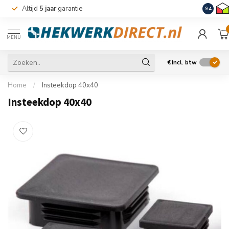
Altijd
5 jaar
garantie
Levering
9.4
MENU
€
Incl. btw
Home
/
Insteekdop 40x40
Insteekdop 40x40