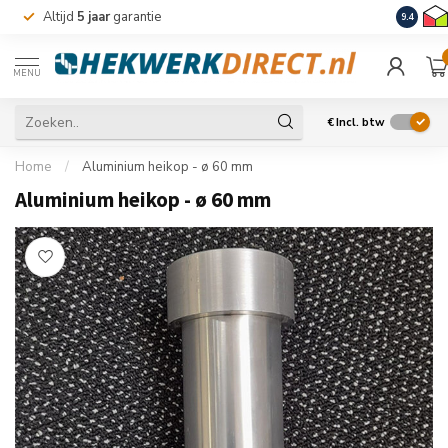
Altijd
5 jaar
garantie
Levering
9.4
MENU
€
Incl. btw
Home
/
Aluminium heikop - ø 60 mm
Aluminium heikop - ø 60 mm