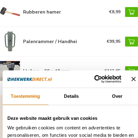
Rubberen hamer
€8,99
Palenrammer / Handhei
€99,95
Heikop - 60 x 40 mm
€113,95
Toestemming
Details
Over
Vragen over dit product of hulp nodig bij je
bestelling?
Neem contact op met onze klantenservice via
Deze website maakt gebruik van cookies
contact@hekwerkdirect.nl
of bel
+31 40 209
4087
.
We gebruiken cookies om content en advertenties te
Wij zijn bereikbaar tussen 08:00 tot 16:00u.
personaliseren, om functies voor social media te bieden en