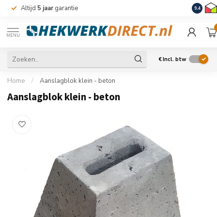
Altijd
5 jaar
garantie
Levering
9.4
MENU
€
Incl. btw
Home
/
Aanslagblok klein - beton
Aanslagblok klein - beton