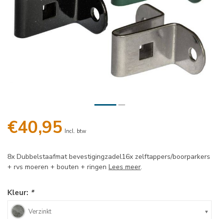
€40,95
Incl. btw
8x Dubbelstaafmat bevestigingzadel16x zelftappers/boorparkers
+ rvs moeren + bouten + ringen
Lees meer
.
Kleur:
*
Verzinkt