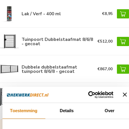
Lak / Verf - 400 ml
€8,95
Tuinpoort Dubbelstaafmat 8/6/8
€512,00
- gecoat
Dubbele dubbelstaafmat
€867,00
tuinpoort 8/6/8 - gecoat
Tuinpoort dubbelstaafmat 6/5/6
€470,00
- gecoat
Toestemming
Details
Over
Vragen over dit product of hulp nodig bij je