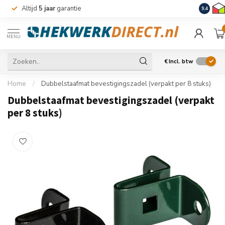
Altijd
5 jaar
garantie
Levering
9.4
MENU
€
Incl. btw
Home
/
Dubbelstaafmat bevestigingszadel (verpakt per 8 stuks)
Dubbelstaafmat bevestigingszadel (verpakt
per 8 stuks)