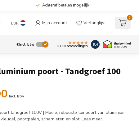
Achteraf betalen
mogelijk
0
Mijn account
Verlanglijst
EUR
9.4
€
Incl. btw
1738
beoordelingen
luminium poort - Tandgroef 100
00
Incl. btw
oort tandgroef 100V | Mooie, robuuste tuinpoort van aluminium.
 vleugel, poortpalen, scharnieren en slot.
Lees meer
.