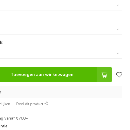
k:
Toevoegen aan winkelwagen
n
lijken
Deel dit product
g vanaf €700,-
ntie