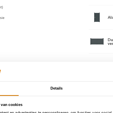
t)
Al
sie
Du
ve
Du
ho
Details
 van cookies
ent en advertenties te personaliseren, om functies voor social