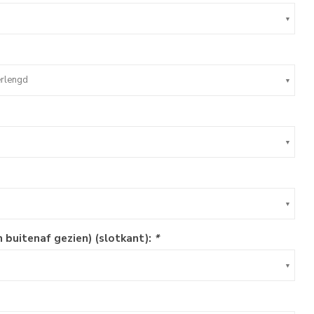
erlengd
n buitenaf gezien) (slotkant):
*