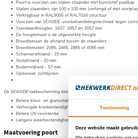
Poort is voorzien van stalen staander met kunststof paalkap
Stalen staanders zijn 100 x 100 mm (verlengd of met voetplaa
Verkrijgbaar in RAL9005 of RAL7016 structuur
Voorzien van SEASIDE-voorbehandelingstechniek tegen corro
Standaardhoogtes: 1657, 1857 en 2057 mm
De hoogtemaat is de afgewerkte hoogte
Breedtemaat: de afstand tussen de staanders
Breedtematen: 2085, 2485, 2885 of 4085 mm
Scharnierafstand - 25 mm
Slotafstand - 20 mm
Bodemvrijheid - 57 mm
Optioneel: zichtlijsten
De SEASIDE-lakbescherming biedt onderstaande voordelen:
Betere kleur- en glansstabiliteit
Verhoogde krasbestendigheid
Toestemming
Betere UV-resistentie
Langere weerbestendigheid
Deze website maakt gebruik
Maatvoering poort
We gebruiken cookies om cont