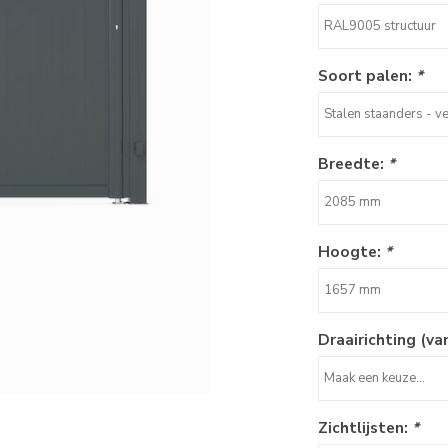
RAL9005 structuur
Soort palen:
*
Stalen staanders - v
Breedte:
*
2085 mm
Hoogte:
*
1657 mm
Draairichting (va
Maak een keuze...
Zichtlijsten:
*