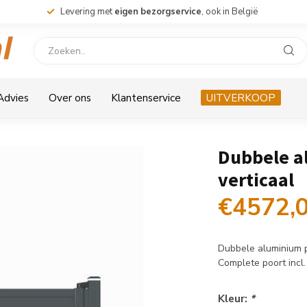
Levering met
eigen bezorgservice
, ook in België
 Advies
Over ons
Klantenservice
UITVERKOOP
Dubbele a
verticaal
€4572,
Dubbele aluminium p
Complete poort incl.
Kleur:
*