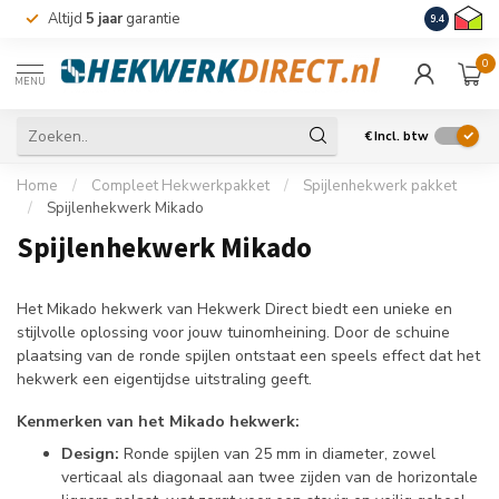
Altijd
5 jaar
garantie
Levering m
9.4
0
MENU
€
Incl. btw
Home
/
Compleet Hekwerkpakket
/
Spijlenhekwerk pakket
/
Spijlenhekwerk Mikado
Spijlenhekwerk Mikado
Het Mikado hekwerk van Hekwerk Direct biedt een unieke en
stijlvolle oplossing voor jouw tuinomheining. Door de schuine
plaatsing van de ronde spijlen ontstaat een speels effect dat het
hekwerk een eigentijdse uitstraling geeft.
Kenmerken van het Mikado hekwerk:
Design:
Ronde spijlen van 25 mm in diameter, zowel
verticaal als diagonaal aan twee zijden van de horizontale