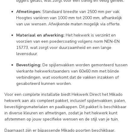
liggers gelast, wat zorgt voor een stevig en veilig geheel.
Afmetingen:
Standaard breedte van 2500 mm per vak.
Hoogtes variëren van 1000 mm tot 2000 mm, afhankelijk
van uw wensen. Afwijkende maten mogelijk via offerte.
Materiaal en afwerking:
Het hekwerk is verzinkt en
voorzien van een poedercoating volgens norm NEN-EN
15773, wat zorgt voor duurzaamheid en een lange
levensduur.
Bevestiging:
De spijlenvakken worden gemonteerd tussen
vierkante hekwerkstaanders van 60x60 mm met blinde
verbindingen, wat voorkomt dat de vakken inzakken of
gesaboteerd kunnen worden.
Voor een complete installatie biedt Hekwerk Direct het Mikado
hekwerk aan als compleet pakket, inclusief spijlenvakken, palen,
bevestigingsmaterialen en paalkappen. Dit pakket is beschikbaar
in diverse kleuren en afmetingen, zodat je het hekwerk kunt
afstemmen op jouw specifieke wensen en de stijl van je tuin.
Daarnaast zijn er bijpassende Mikado poorten beschikbaar,