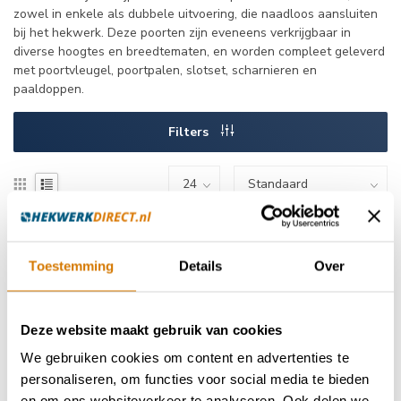
zowel in enkele als dubbele uitvoering, die naadloos aansluiten
bij het hekwerk. Deze poorten zijn eveneens verkrijgbaar in
diverse hoogtes en breedtematen, en worden compleet geleverd
met poortvleugel, poortpalen, slotset, scharnieren en
paaldoppen.
Filters
AL VANAF €329,-
Toestemming
Details
Over
Compleet Mikado hekwerk
Mikado hekwerk - complete set | met de
schuine spijlen voeg je een spe...
Deze website maakt gebruik van cookies
€329,00
We gebruiken cookies om content en advertenties te
Vergelijk
personaliseren, om functies voor social media te bieden
en om ons websiteverkeer te analyseren. Ook delen we