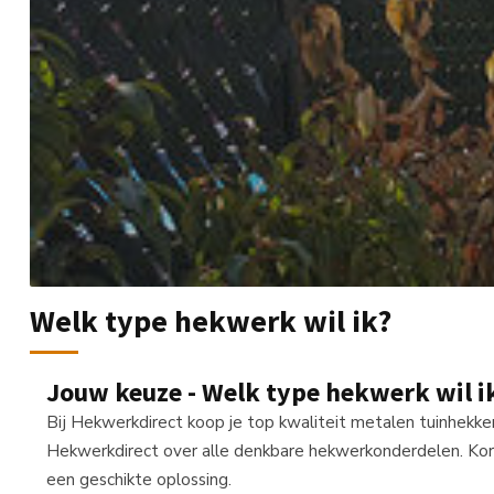
Welk type hekwerk wil ik?
Jouw keuze - Welk type hekwerk wil i
Bij Hekwerkdirect koop je top kwaliteit metalen tuinhekke
Hekwerkdirect over alle denkbare hekwerkonderdelen. Kortom
een geschikte oplossing.