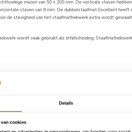
echthoekige mazen van 50 x 200 mm. De verticale staven hebbe
rizontale staven van 8 mm. De dubbelstaafmat Excellent heeft 
oor de stevigheid van het staafmathekwerk extra wordt gewaar
kwerk wordt vaak gebruikt als erfafscheiding. Staafmathekwerk
ekwerk met veel stevigheid wilt. De spijlen zijn verstevigd met e
n- en de onderligger kan Hekwerkdirect je garanderen dat het een
Details
leuren (verzinkt en gecoat). De breedte van onze spijlenvakken zi
 van cookies
bevestigd. De spijlenpalen zijn 60 x 60 mm Je hebt de keuze tus
ent en advertenties te personaliseren, om functies voor social