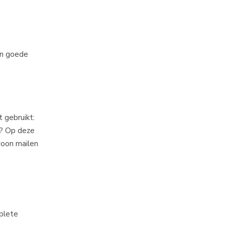
een goede
 gebruikt:
l? Op deze
ewoon mailen
plete