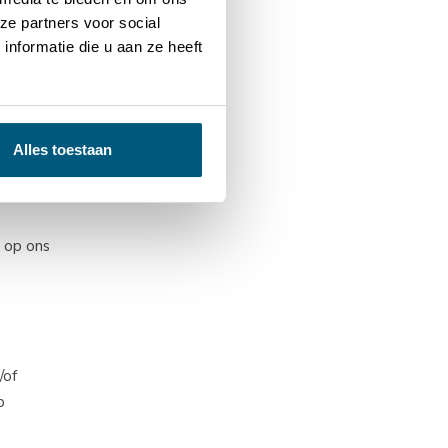
werk
ze partners voor social
nformatie die u aan ze heeft
oien.
Alles toestaan
g op ons
/of
p