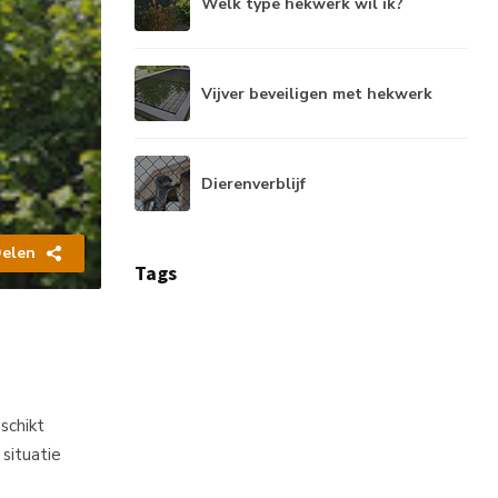
Welk type hekwerk wil ik?
Vijver beveiligen met hekwerk
Dierenverblijf
elen
Tags
schikt
situatie