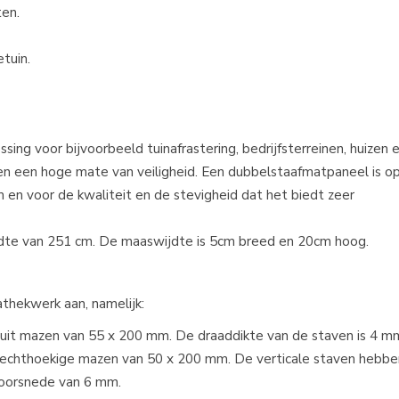
ten.
etuin.
ing voor bijvoorbeeld tuinafrastering, bedrijfsterreinen, huizen 
rken een hoge mate van veiligheid. Een dubbelstaafmatpaneel is
m en voor de kwaliteit en de stevigheid dat het biedt zeer
dte van 251 cm. De maaswijdte is 5cm breed en 20cm hoog.
thekwerk aan, namelijk:
uit mazen van 55 x 200 mm. De draaddikte van de staven is 4 m
rechthoekige mazen van 50 x 200 mm. De verticale staven hebb
doorsnede van 6 mm.