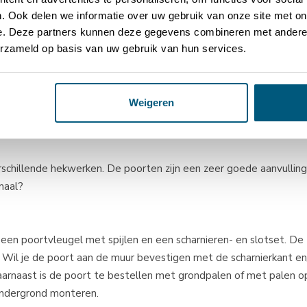
 Voetplaten kun je gebruiken wanneer de grond waarop je het hek
. Ook delen we informatie over uw gebruik van onze site met on
 dan kun je gebruik maken van palen zonder voetplaten.
e. Deze partners kunnen deze gegevens combineren met andere i
erzameld op basis van uw gebruik van hun services.
, zwembad en vijver. Maar ook voor fietsenstallingen en voetbalko
inderen.
Weigeren
schillende hekwerken. De poorten zijn een zeer goede aanvullin
maal?
een poortvleugel met spijlen en een scharnieren- en slotset. De
n. Wil je de poort aan de muur bevestigen met de scharnierkant en
aarnaast is de poort te bestellen met grondpalen of met palen o
ondergrond monteren.