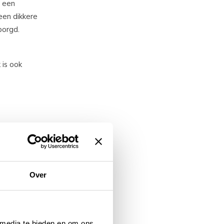
n een
een dikkere
borgd.
 is ook
en boven-
 zeer
Over
jn 2350 mm.
sen
 media te bieden en om ons