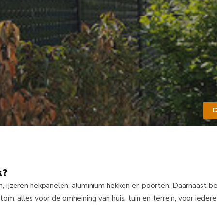
D
k?
n, ijzeren hekpanelen, aluminium hekken en poorten. Daarnaast be
, alles voor de omheining van huis, tuin en terrein, voor iedere 