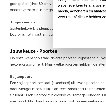
grondpalen (circa 80 cm verlengd) of palen op voetplaat.
websiteverkeer te analyseren
plaatst verhard is. Is de grond onverhard ofwel natuurlijk,
media, adverteren en analys
verstrekt of die ze hebben v
Toepassingen
Spijlenhekwerk is ideaal voor de afrastering van jouw tuin
Daarbij is het naast zijn stevigheid erg veilig, vooral voor k
Jouw keuze - Poorten
Op onze webshop staan diverse poorten, bijpassend bij ver
hekwerkassortiment. Maar welke poorten hebben we alle
Spijlenpoort
Een
spijlenpoort
bestaat (standaard) uit twee poortpalen, 
poortvleugel is zowel links als rechtsdraaiend te bestelle
slotkant? Ook hiervoor zijn diverse keuzemogelijkheden. D
voetplaat. Hierdoor kun je de poort ook op een verharde 