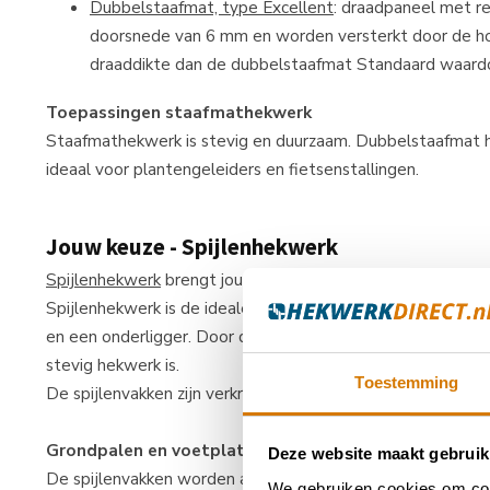
Dubbelstaafmat, type Excellent
: draadpaneel met r
doorsnede van 6 mm en worden versterkt door de ho
draaddikte dan de dubbelstaafmat Standaard waard
Toepassingen staafmathekwerk
Staafmathekwerk is stevig en duurzaam. Dubbelstaafmat he
ideaal voor plantengeleiders en fietsenstallingen.
Jouw keuze - Spijlenhekwerk
Spijlenhekwerk
brengt jou veiligheid, privacy en elegantie.
Spijlenhekwerk is de ideale oplossing als je een elegant h
en een onderligger. Door de dikte van de spijlen, de bove
stevig hekwerk is.
Toestemming
De spijlenvakken zijn verkrijgbaar in diverse hoogtes en k
Grondpalen en voetplaten
Deze website maakt gebruik
De spijlenvakken worden aan de bijbehorende spijlenpalen 
We gebruiken cookies om cont