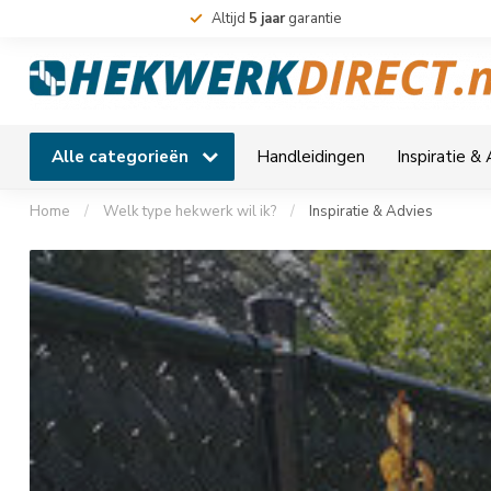
Altijd
5 jaar
garantie
Alle categorieën
Handleidingen
Inspiratie &
Home
/
Welk type hekwerk wil ik?
/
Inspiratie & Advies