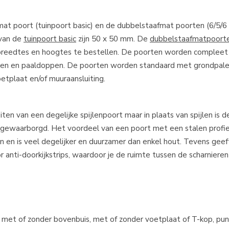
t poort (tuinpoort basic) en de dubbelstaafmat poorten (6/5/6 
 van de
tuinpoort basic
zijn 50 x 50 mm. De
dubbelstaafmatpoort
breedtes en hoogtes te bestellen. De poorten worden compleet
nieren en paaldoppen. De poorten worden standaard met grondpal
etplaat en/of muuraansluiting.
n van een degelijke spijlenpoort maar in plaats van spijlen is de
 gewaarborgd. Het voordeel van een poort met een stalen profiel
 en is veel degelijker en duurzamer dan enkel hout. Tevens gee
or anti-doorkijkstrips, waardoor je de ruimte tussen de scharniere
: met of zonder bovenbuis, met of zonder voetplaat of T-kop, pu