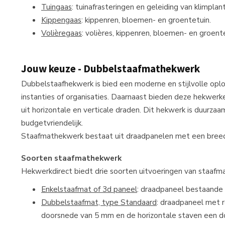
Tuingaas
: tuinafrasteringen en geleiding van klimplan
Kippengaas
: kippenren, bloemen- en groentetuin.
Volièregaas
: volières, kippenren, bloemen- en groent
Jouw keuze - Dubbelstaafmathekwerk
Dubbelstaafhekwerk is bied een moderne en stijlvolle oploss
instanties of organisaties. Daarnaast bieden deze hekwe
uit horizontale en verticale draden. Dit hekwerk is duurzaa
budgetvriendelijk.
Staafmathekwerk bestaat uit draadpanelen met een bree
Soorten staafmathekwerk
Hekwerkdirect biedt drie soorten uitvoeringen van staafma
Enkelstaafmat of 3d paneel
: draadpaneel bestaande 
Dubbelstaafmat, type Standaard
: draadpaneel met 
doorsnede van 5 mm en de horizontale staven een 