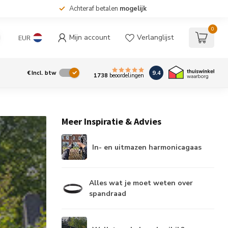
Achteraf betalen
mogelijk
0
Mijn account
Verlanglijst
EUR
9.4
€
Incl. btw
1738
beoordelingen
Meer Inspiratie & Advies
In- en uitmazen harmonicagaas
Alles wat je moet weten over
spandraad