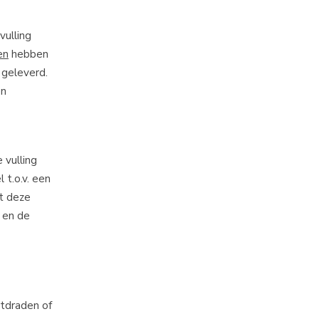
vulling
en
hebben
 geleverd.
en
 vulling
 t.o.v. een
ft deze
n en de
ntdraden of