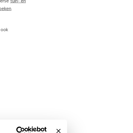
verse
tuin- en
oeken
.
 ook