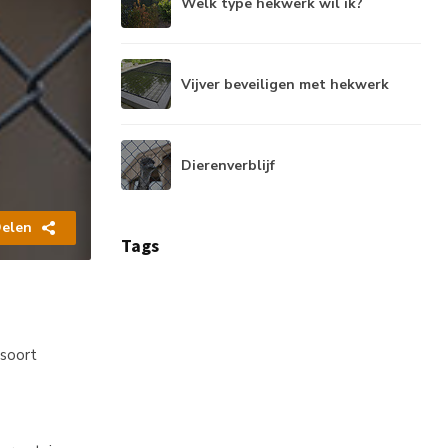
Welk type hekwerk wil ik?
Vijver beveiligen met hekwerk
Dierenverblijf
elen
Tags
 soort