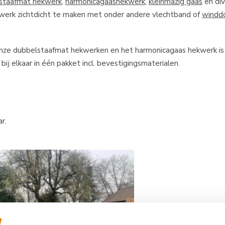
staafmat hekwerk
,
harmonicagaashekwerk
,
kleinmazig gaas
en di
werk zichtdicht te maken met onder andere vlechtband of
windd
 onze dubbelstaafmat hekwerken en het harmonicagaas hekwerk is
 bij elkaar in één pakket incl. bevestigingsmaterialen.
r.