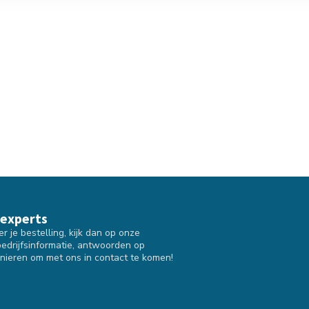
 experts
 je bestelling, kijk dan op onze
bedrijfsinformatie, antwoorden op
nieren om met ons in contact te komen!