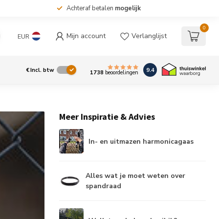
Achteraf betalen
mogelijk
0
Mijn account
Verlanglijst
EUR
9.4
€
Incl. btw
1738
beoordelingen
Meer Inspiratie & Advies
In- en uitmazen harmonicagaas
Alles wat je moet weten over
spandraad