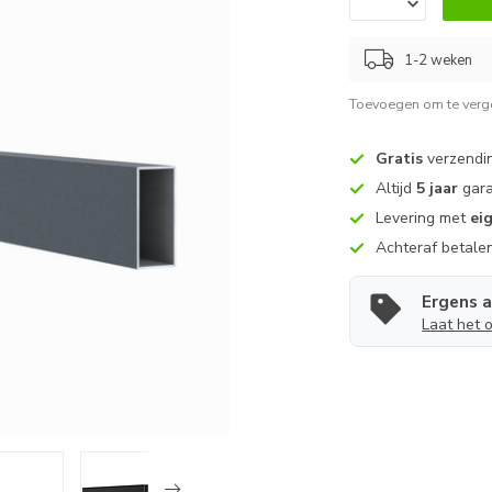
1-2 weken
Toevoegen om te verge
Gratis
verzendin
Altijd
5 jaar
gara
Levering met
ei
Achteraf betale
Ergens 
Laat het 