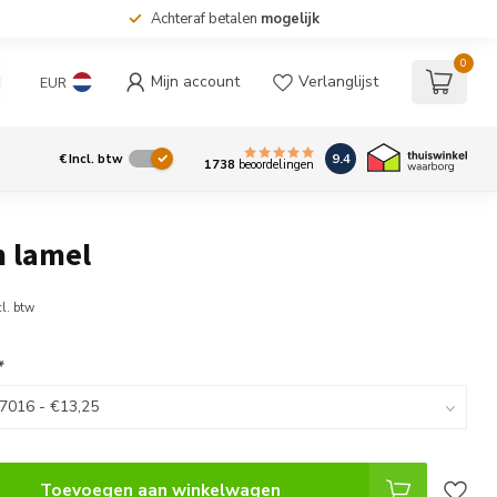
Achteraf betalen
mogelijk
0
Mijn account
Verlanglijst
EUR
9.4
€
Incl. btw
1738
beoordelingen
 lamel
cl. btw
*
Toevoegen aan winkelwagen