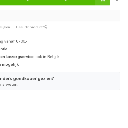
lijken
Deel dit product
g vanaf €700,-
ntie
gen bezorgservice
, ook in België
n
mogelijk
anders goedkoper gezien?
ons weten
.