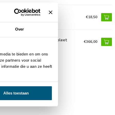
uminium rhombus profiel
€18,50
Over
uminium scherm lamellen compleet
€366,00
onder palen)
 media te bieden en om ons
ze partners voor social
nformatie die u aan ze heeft
Alles toestaan