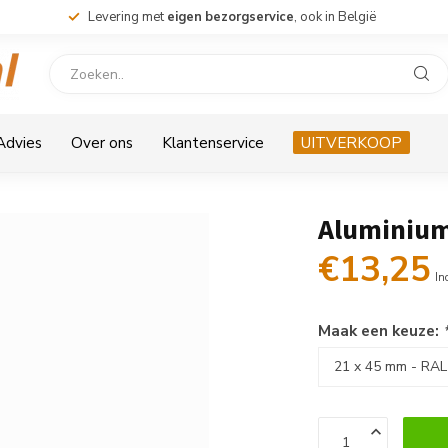
Levering met
eigen bezorgservice
, ook in België
 Advies
Over ons
Klantenservice
UITVERKOOP
Aluminium
€13,25
In
Maak een keuze: