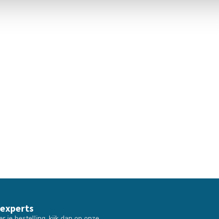
 experts
 je bestelling, kijk dan op onze