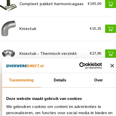
Compleet pakket harmonicagaas
€193,00
Kniestuk
€15,25
Kniestuk - Thermisch verzinkt
€27,95
Vragen over dit product of hulp nodig bij je
Toestemming
Details
Over
bestelling?
Neem contact op met onze klantenservice via
contact@hekwerkdirect.nl
of bel
+31 40 209
Deze website maakt gebruik van cookies
4087
.
Wij zijn bereikbaar tussen 08:00 tot 16:00u.
We gebruiken cookies om content en advertenties te
personaliseren, om functies voor social media te bieden en