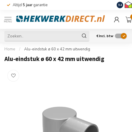
Altijd
5 jaar
garantie
Levering
9.4
MENU
€
Incl. btw
Home
/
Alu-eindstuk ø 60 x 42 mm uitwendig
Alu-eindstuk ø 60 x 42 mm uitwendig