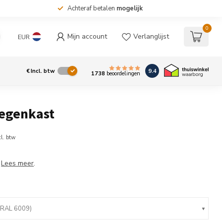
Achteraf betalen
mogelijk
0
Mijn account
Verlanglijst
EUR
9.4
€
Incl. btw
1738
beoordelingen
Tegenkast
cl. btw
t
Lees meer
.
(RAL 6009)