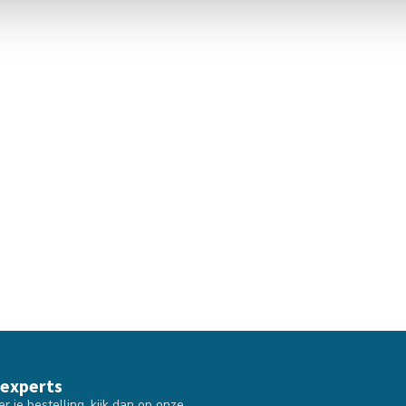
 experts
 je bestelling, kijk dan op onze