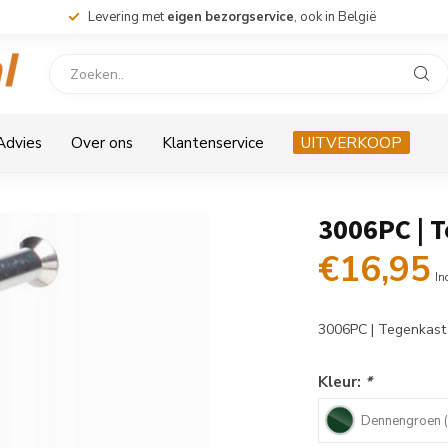
Levering met
eigen bezorgservice
, ook in België
 Advies
Over ons
Klantenservice
UITVERKOOP
3006PC | 
€16,95
In
3006PC | Tegenkas
Kleur:
*
Dennengroen 