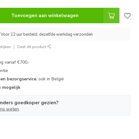
Toevoegen aan winkelwagen
 Voor 12 uur besteld, dezelfde werkdag verzonden
lijken
Deel dit product
g vanaf €700,-
ntie
gen bezorgservice
, ook in België
n
mogelijk
anders goedkoper gezien?
ons weten
.