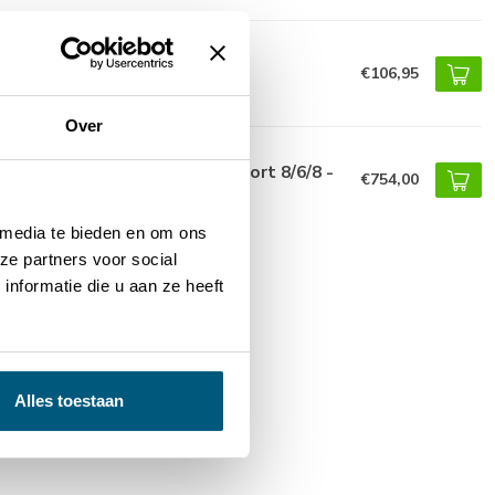
echtband Dubbelstaafmat
€106,95
Over
bbele dubbelstaafmat tuinpoort 8/6/8 -
€754,00
rzinkt
 media te bieden en om ons
ze partners voor social
nformatie die u aan ze heeft
Alles toestaan