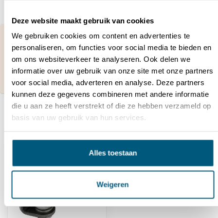
Deze website maakt gebruik van cookies
Vragen over dit product of hulp nodig bij je
We gebruiken cookies om content en advertenties te
bestelling?
personaliseren, om functies voor social media te bieden en
Neem contact op met onze klantenservice via
om ons websiteverkeer te analyseren. Ook delen we
contact@hekwerkdirect.nl
of bel
+31 40 209
informatie over uw gebruik van onze site met onze partners
4087
.
Wij zijn bereikbaar tussen 08:00 tot 16:00u.
voor social media, adverteren en analyse. Deze partners
kunnen deze gegevens combineren met andere informatie
die u aan ze heeft verstrekt of die ze hebben verzameld op
basis van uw gebruik van hun services.
Recent bekeken
Alles toestaan
Weigeren