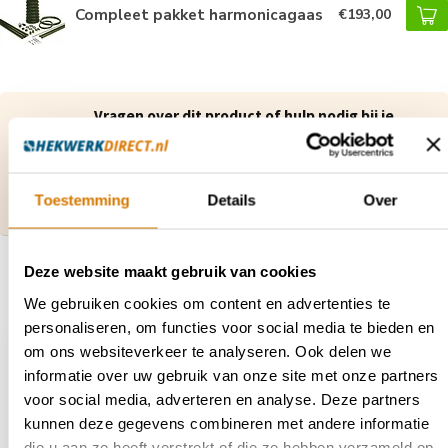
Compleet pakket harmonicagaas
€193,00
Vragen over dit product of hulp nodig bij je
bestelling?
Neem contact op met onze klantenservice via
contact@hekwerkdirect.nl
of bel
+31 40 209
4087
.
Toestemming
Details
Over
Wij zijn bereikbaar tussen 08:00 tot 16:00u.
Deze website maakt gebruik van cookies
Recent bekeken
We gebruiken cookies om content en advertenties te
personaliseren, om functies voor social media te bieden en
om ons websiteverkeer te analyseren. Ook delen we
informatie over uw gebruik van onze site met onze partners
voor social media, adverteren en analyse. Deze partners
kunnen deze gegevens combineren met andere informatie
die u aan ze heeft verstrekt of die ze hebben verzameld op