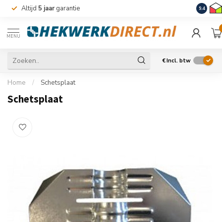
Altijd
5 jaar
garantie
Levering
9.4
MENU
€
Incl. btw
Home
/
Schetsplaat
Schetsplaat