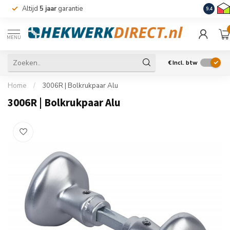
Altijd
5 jaar
garantie
Levering
9.4
MENU
€
Incl. btw
Home
/
3006R | Bolkrukpaar Alu
3006R | Bolkrukpaar Alu