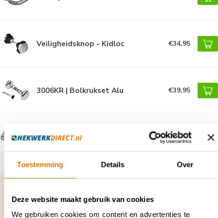
Veiligheidsknop - Kidloc
€34,95
3006KR | Bolkrukset Alu
€39,95
3006C | Krukpaar in aluminium
€27,95
Toestemming
Details
Over
Vragen over dit product of hulp nodig bij je
bestelling?
Deze website maakt gebruik van cookies
Neem contact op met onze klantenservice via
We gebruiken cookies om content en advertenties te
contact@hekwerkdirect.nl
of bel
+31 40 209