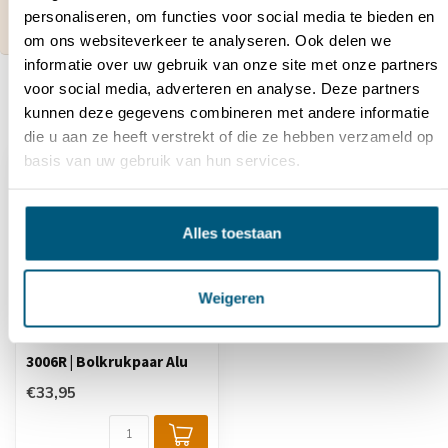
4087
.
personaliseren, om functies voor social media te bieden en
Wij zijn bereikbaar tussen 08:00 tot 16:00u.
om ons websiteverkeer te analyseren. Ook delen we
informatie over uw gebruik van onze site met onze partners
voor social media, adverteren en analyse. Deze partners
kunnen deze gegevens combineren met andere informatie
Recent bekeken
die u aan ze heeft verstrekt of die ze hebben verzameld op
basis van uw gebruik van hun services.
Alles toestaan
Weigeren
3006R | Bolkrukpaar Alu
€33,95